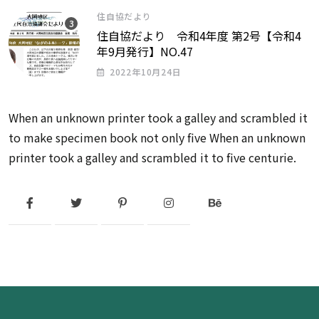
住自協だより
住自協だより 令和4年度 第2号【令和4
年9月発行】NO.47
2022年10月24日
When an unknown printer took a galley and scrambled it
to make specimen book not only five When an unknown
printer took a galley and scrambled it to five centurie.