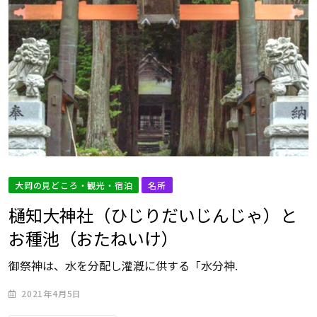
大岡の見どころ・観光・宿泊
名所
樋知大神社（ひじりだいじんじゃ）と
お種池（おたねいけ）
御祭神は、水を分配し灌漑に供する「水分神.
2021年4月5日