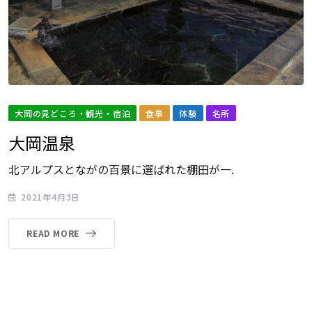
大岡の見どころ・観光・宿泊
食事
体験
名所
大岡温泉
北アルプスとながの百景に選ばれた棚田が一.
2021年4月3日
READ MORE