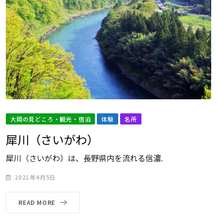
大岡の見どころ・観光・宿泊
体験
名所
犀川（さいがわ）
犀川（さいがわ）は、長野県内を流れる信濃.
2021年4月5日
READ MORE