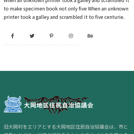
When an unknown printer took a galley and scrambled it
to make specimen book not only five When an unknown
printer took a galley and scrambled it to five centurie.
旧大岡村をエリアとする大岡地区住民自治協議会は、市と