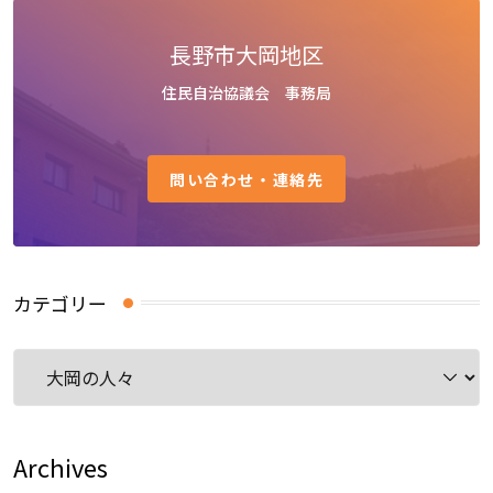
長野市大岡地区
住民自治協議会 事務局
問い合わせ・連絡先
カテゴリー
カ
テ
ゴ
リ
Archives
ー