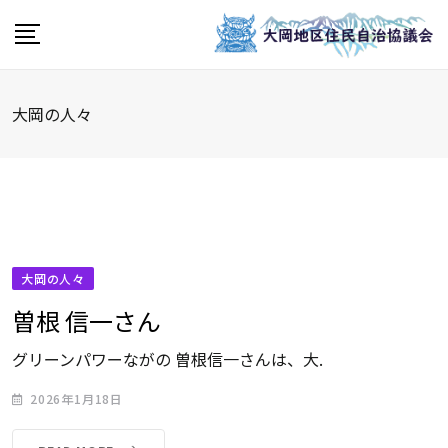
Skip
to
content
大岡の人々
大岡の人々
曽根 信一さん
グリーンパワーながの 曽根信一さんは、大.
2026年1月18日