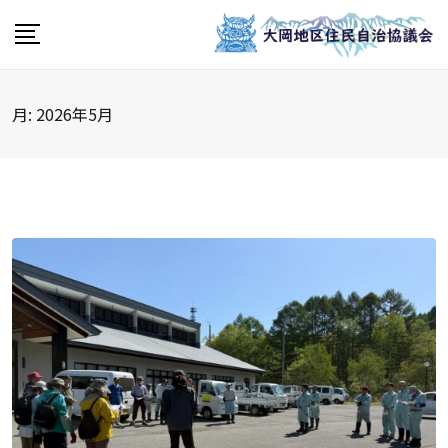
Skip
to
content
月:
2026年5月