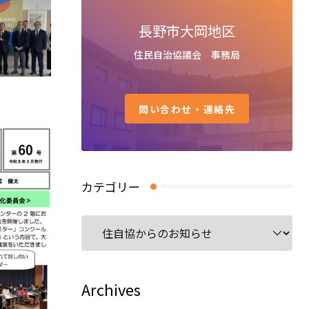
長野市大岡地区
住民自治協議会 事務局
問い合わせ・連絡先
カテゴリー
カ
テ
ゴ
リ
Archives
ー