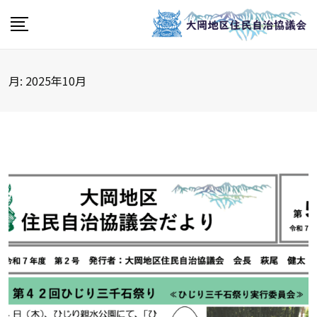
Skip
to
content
月:
2025年10月