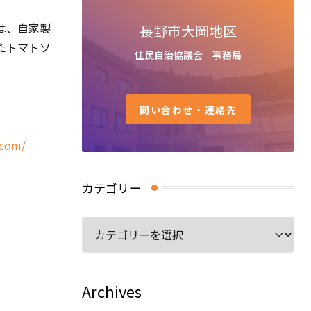
は、自家製
長野市大岡地区
たトマトソ
住民自治協議会 事務局
問い合わせ・連絡先
.com/
カテゴリー
カ
テ
ゴ
リ
Archives
ー