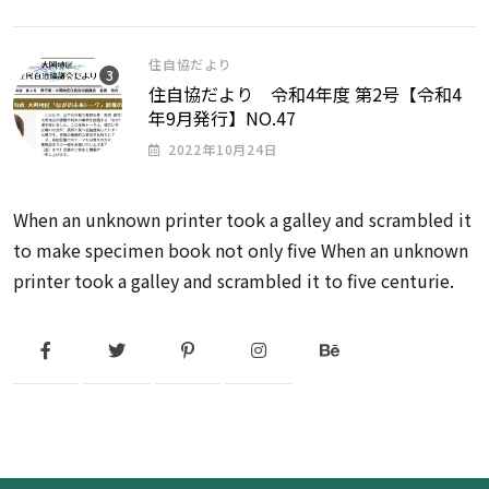
住自協だより
住自協だより 令和4年度 第2号【令和4
年9月発行】NO.47
2022年10月24日
When an unknown printer took a galley and scrambled it
to make specimen book not only five When an unknown
printer took a galley and scrambled it to five centurie.