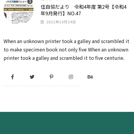
住自協だより 令和4年度 第2号【令和4
年9月発行】NO.47
2022年10月24日
When an unknown printer took a galley and scrambled it
to make specimen book not only five When an unknown
printer took a galley and scrambled it to five centurie.