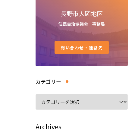
長野市大岡地区
住民自治協議会 事務局
問い合わせ・連絡先
カテゴリー
カ
テ
ゴ
リ
Archives
ー