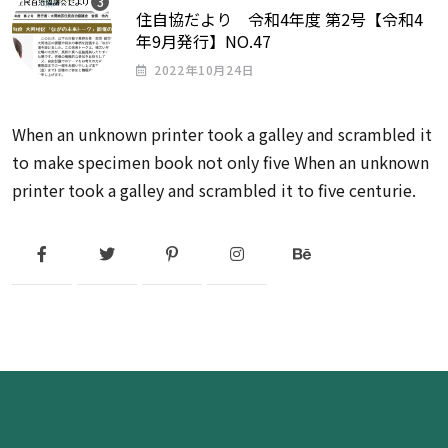
住自協だより 令和4年度 第2号【令和4
年9月発行】NO.47
2022年10月24日
When an unknown printer took a galley and scrambled it
to make specimen book not only five When an unknown
printer took a galley and scrambled it to five centurie.